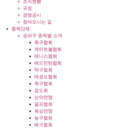
조직현황
규정
경영공시
찾아오시는 길
종목단체
송파구 종목별 소개
축구협회
게이트볼협회
테니스협회
배드민턴협회
탁구협회
태권도협회
족구협회
검도회
산악연맹
골프협회
육상연맹
농구협회
배구협회