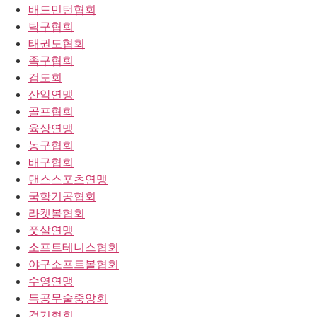
배드민턴협회
탁구협회
태권도협회
족구협회
검도회
산악연맹
골프협회
육상연맹
농구협회
배구협회
댄스스포츠연맹
국학기공협회
라켓볼협회
풋살연맹
소프트테니스협회
야구소프트볼협회
수영연맹
특공무술중앙회
걷기협회