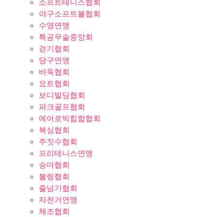
소프트테니스협회
야구소프트볼협회
수영연맹
특공무술중앙회
걷기협회
당구연맹
바둑협회
요트협회
보디빌딩협회
파크골프협회
에어로빅힙합협회
복싱협회
주짓수협회
프리테니스연맹
승마협회
볼링협회
줄넘기협회
자전거연맹
체조협회