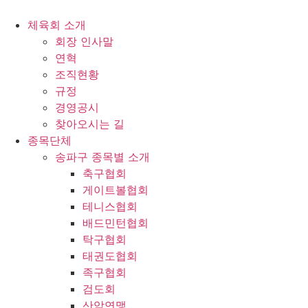
콘
텐
체육회 소개
츠
회장 인사말
로
연혁
건
조직현황
너
규정
뛰
경영공시
기
찾아오시는 길
종목단체
송파구 종목별 소개
축구협회
게이트볼협회
테니스협회
배드민턴협회
탁구협회
태권도협회
족구협회
검도회
산악연맹