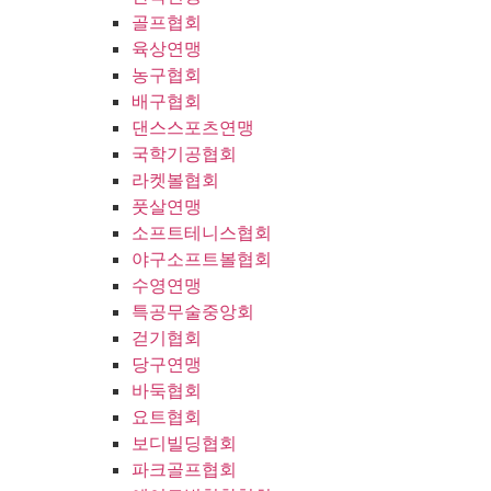
골프협회
육상연맹
농구협회
배구협회
댄스스포츠연맹
국학기공협회
라켓볼협회
풋살연맹
소프트테니스협회
야구소프트볼협회
수영연맹
특공무술중앙회
걷기협회
당구연맹
바둑협회
요트협회
보디빌딩협회
파크골프협회