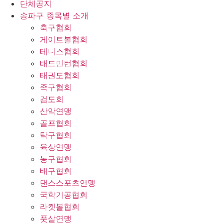
단체공지
송파구 종목별 소개
축구협회
게이트볼협회
테니스협회
배드민턴협회
태권도협회
족구협회
검도회
산악연맹
골프협회
탁구협회
육상연맹
농구협회
배구협회
댄스스포츠연맹
국학기공협회
라켓볼협회
풋살연맹