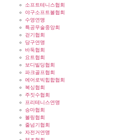
소프트테니스협회
야구소프트볼협회
수영연맹
특공무술중앙회
걷기협회
당구연맹
바둑협회
요트협회
보디빌딩협회
파크골프협회
에어로빅힙합협회
복싱협회
주짓수협회
프리테니스연맹
승마협회
볼링협회
줄넘기협회
자전거연맹
체조협회