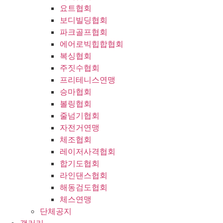
요트협회
보디빌딩협회
파크골프협회
에어로빅힙합협회
복싱협회
주짓수협회
프리테니스연맹
승마협회
볼링협회
줄넘기협회
자전거연맹
체조협회
레이저사격협회
합기도협회
라인댄스협회
해동검도협회
체스연맹
단체공지