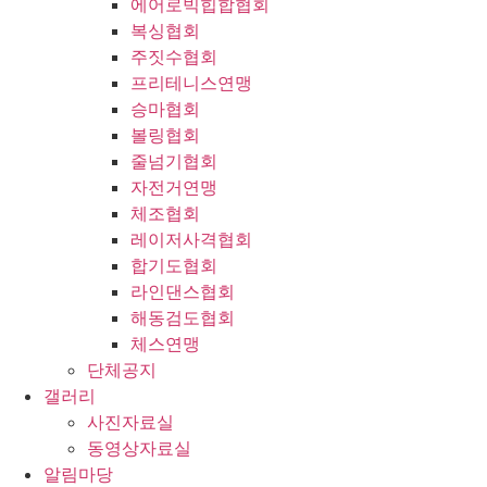
에어로빅힙합협회
복싱협회
주짓수협회
프리테니스연맹
승마협회
볼링협회
줄넘기협회
자전거연맹
체조협회
레이저사격협회
합기도협회
라인댄스협회
해동검도협회
체스연맹
단체공지
갤러리
사진자료실
동영상자료실
알림마당