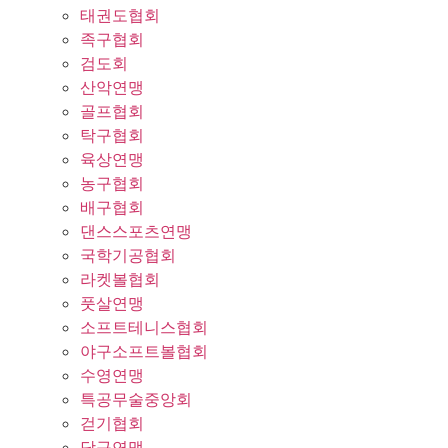
태권도협회
족구협회
검도회
산악연맹
골프협회
탁구협회
육상연맹
농구협회
배구협회
댄스스포츠연맹
국학기공협회
라켓볼협회
풋살연맹
소프트테니스협회
야구소프트볼협회
수영연맹
특공무술중앙회
걷기협회
당구연맹