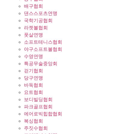
배구협회
댄스스포츠연맹
국학기공협회
라켓볼협회
풋살연맹
소프트테니스협회
야구소프트볼협회
수영연맹
특공무술중앙회
걷기협회
당구연맹
바둑협회
요트협회
보디빌딩협회
파크골프협회
에어로빅힙합협회
복싱협회
주짓수협회