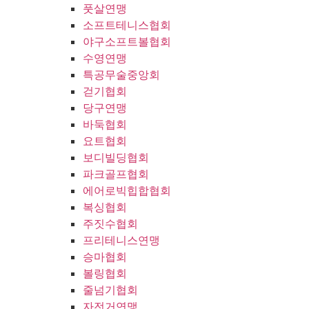
풋살연맹
소프트테니스협회
야구소프트볼협회
수영연맹
특공무술중앙회
걷기협회
당구연맹
바둑협회
요트협회
보디빌딩협회
파크골프협회
에어로빅힙합협회
복싱협회
주짓수협회
프리테니스연맹
승마협회
볼링협회
줄넘기협회
자전거연맹