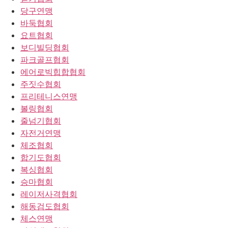
당구연맹
바둑협회
요트협회
보디빌딩협회
파크골프협회
에어로빅힙합협회
주짓수협회
프리테니스연맹
볼링협회
줄넘기협회
자전거연맹
체조협회
합기도협회
복싱협회
승마협회
레이저사격협회
해동검도협회
체스연맹