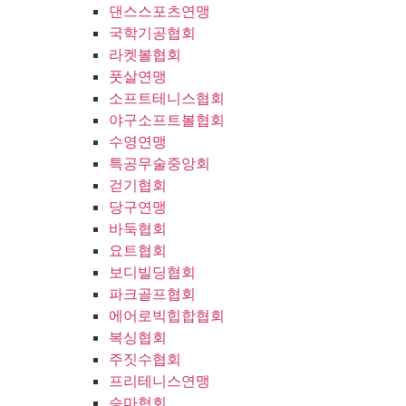
댄스스포츠연맹
국학기공협회
라켓볼협회
풋살연맹
소프트테니스협회
야구소프트볼협회
수영연맹
특공무술중앙회
걷기협회
당구연맹
바둑협회
요트협회
보디빌딩협회
파크골프협회
에어로빅힙합협회
복싱협회
주짓수협회
프리테니스연맹
승마협회