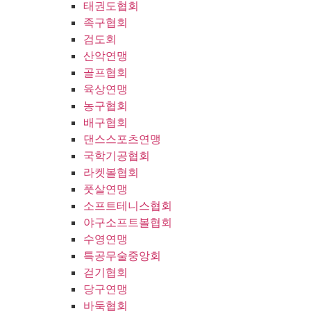
태권도협회
족구협회
검도회
산악연맹
골프협회
육상연맹
농구협회
배구협회
댄스스포츠연맹
국학기공협회
라켓볼협회
풋살연맹
소프트테니스협회
야구소프트볼협회
수영연맹
특공무술중앙회
걷기협회
당구연맹
바둑협회