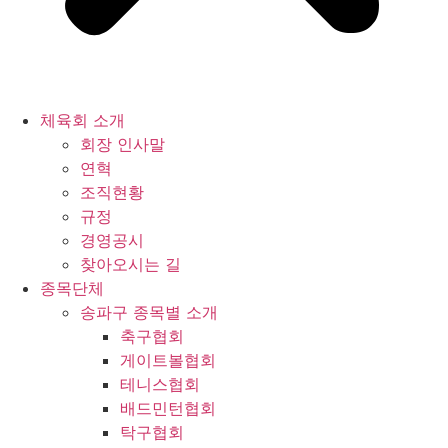
체육회 소개
회장 인사말
연혁
조직현황
규정
경영공시
찾아오시는 길
종목단체
송파구 종목별 소개
축구협회
게이트볼협회
테니스협회
배드민턴협회
탁구협회