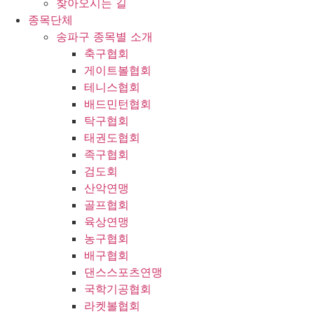
찾아오시는 길
종목단체
송파구 종목별 소개
축구협회
게이트볼협회
테니스협회
배드민턴협회
탁구협회
태권도협회
족구협회
검도회
산악연맹
골프협회
육상연맹
농구협회
배구협회
댄스스포츠연맹
국학기공협회
라켓볼협회