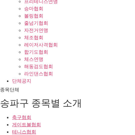
프리테니스연맹
승마협회
볼링협회
줄넘기협회
자전거연맹
체조협회
레이저사격협회
합기도협회
체스연맹
해동검도협회
라인댄스협회
단체공지
종목단체
송파구 종목별 소개
축구협회
게이트볼협회
테니스협회