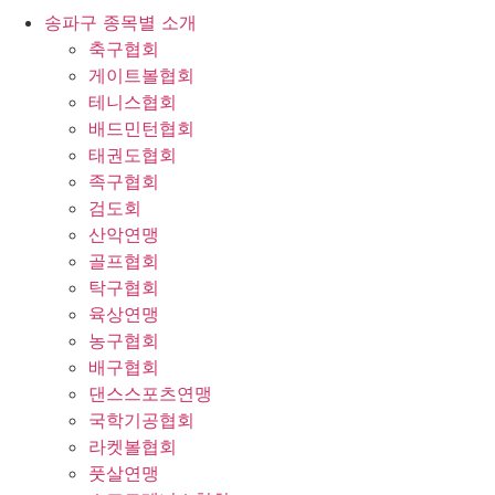
송파구 종목별 소개
축구협회
게이트볼협회
테니스협회
배드민턴협회
태권도협회
족구협회
검도회
산악연맹
골프협회
탁구협회
육상연맹
농구협회
배구협회
댄스스포츠연맹
국학기공협회
라켓볼협회
풋살연맹