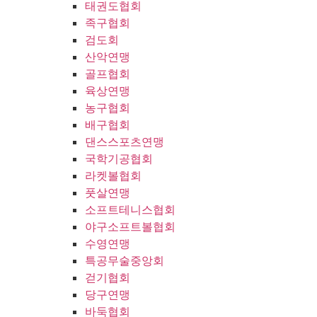
태권도협회
족구협회
검도회
산악연맹
골프협회
육상연맹
농구협회
배구협회
댄스스포츠연맹
국학기공협회
라켓볼협회
풋살연맹
소프트테니스협회
야구소프트볼협회
수영연맹
특공무술중앙회
걷기협회
당구연맹
바둑협회