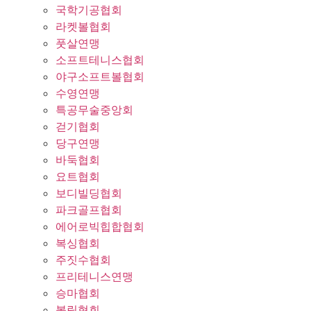
국학기공협회
라켓볼협회
풋살연맹
소프트테니스협회
야구소프트볼협회
수영연맹
특공무술중앙회
걷기협회
당구연맹
바둑협회
요트협회
보디빌딩협회
파크골프협회
에어로빅힙합협회
복싱협회
주짓수협회
프리테니스연맹
승마협회
볼링협회