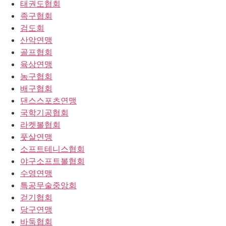
태권도협회
족구협회
검도회
산악연맹
골프협회
육상연맹
농구협회
배구협회
댄스스포츠연맹
국학기공협회
라켓볼협회
풋살연맹
소프트테니스협회
야구소프트볼협회
수영연맹
특공무술중앙회
걷기협회
당구연맹
바둑협회