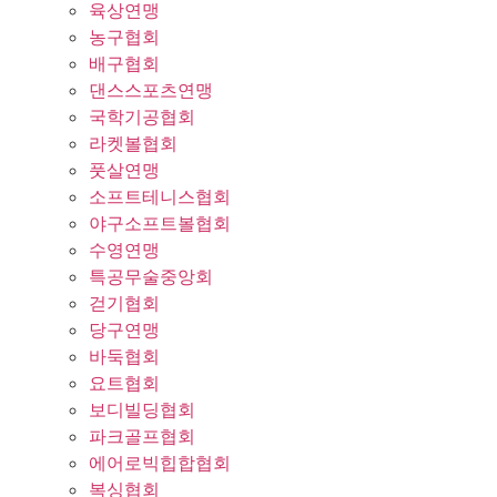
육상연맹
농구협회
배구협회
댄스스포츠연맹
국학기공협회
라켓볼협회
풋살연맹
소프트테니스협회
야구소프트볼협회
수영연맹
특공무술중앙회
걷기협회
당구연맹
바둑협회
요트협회
보디빌딩협회
파크골프협회
에어로빅힙합협회
복싱협회