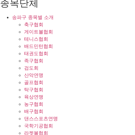
종목단체
송파구 종목별 소개
축구협회
게이트볼협회
테니스협회
배드민턴협회
태권도협회
족구협회
검도회
산악연맹
골프협회
탁구협회
육상연맹
농구협회
배구협회
댄스스포츠연맹
국학기공협회
라켓볼협회