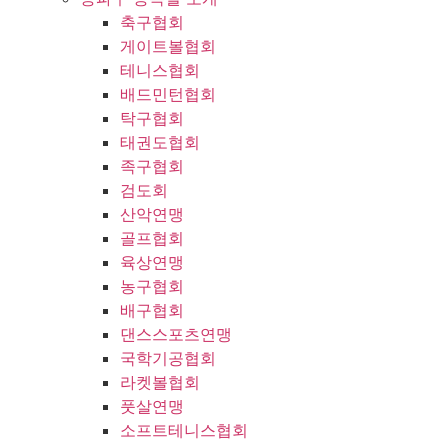
축구협회
게이트볼협회
테니스협회
배드민턴협회
탁구협회
태권도협회
족구협회
검도회
산악연맹
골프협회
육상연맹
농구협회
배구협회
댄스스포츠연맹
국학기공협회
라켓볼협회
풋살연맹
소프트테니스협회