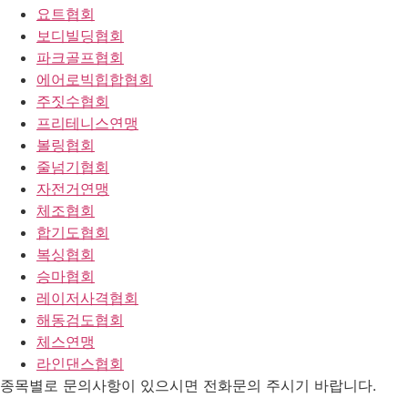
요트협회
보디빌딩협회
파크골프협회
에어로빅힙합협회
주짓수협회
프리테니스연맹
볼링협회
줄넘기협회
자전거연맹
체조협회
합기도협회
복싱협회
승마협회
레이저사격협회
해동검도협회
체스연맹
라인댄스협회
종목별로 문의사항이 있으시면 전화문의 주시기 바랍니다.