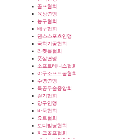
골프협회
육상연맹
농구협회
배구협회
댄스스포츠연맹
국학기공협회
라켓볼협회
풋살연맹
소프트테니스협회
야구소프트볼협회
수영연맹
특공무술중앙회
걷기협회
당구연맹
바둑협회
요트협회
보디빌딩협회
파크골프협회