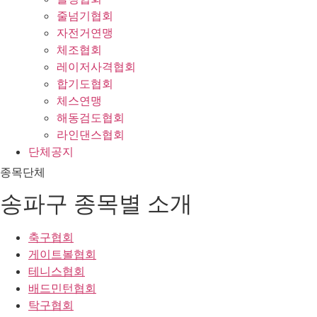
줄넘기협회
자전거연맹
체조협회
레이저사격협회
합기도협회
체스연맹
해동검도협회
라인댄스협회
단체공지
종목단체
송파구 종목별 소개
축구협회
게이트볼협회
테니스협회
배드민턴협회
탁구협회