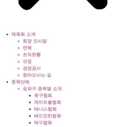
체육회 소개
회장 인사말
연혁
조직현황
규정
경영공시
찾아오시는 길
종목단체
송파구 종목별 소개
축구협회
게이트볼협회
테니스협회
배드민턴협회
탁구협회