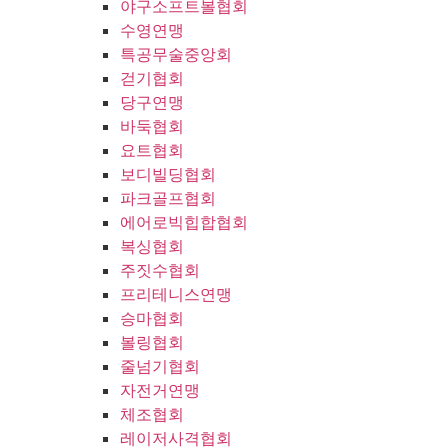
야구소프트볼협회
수영연맹
특공무술중앙회
걷기협회
당구연맹
바둑협회
요트협회
보디빌딩협회
파크골프협회
에어로빅힙합협회
복싱협회
주짓수협회
프리테니스연맹
승마협회
볼링협회
줄넘기협회
자전거연맹
체조협회
레이저사격협회