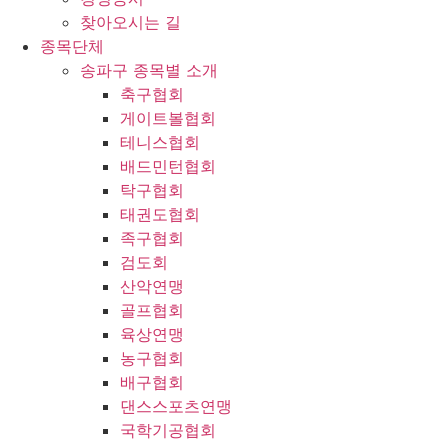
찾아오시는 길
종목단체
송파구 종목별 소개
축구협회
게이트볼협회
테니스협회
배드민턴협회
탁구협회
태권도협회
족구협회
검도회
산악연맹
골프협회
육상연맹
농구협회
배구협회
댄스스포츠연맹
국학기공협회