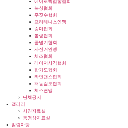
에어로빅힙합협회
복싱협회
주짓수협회
프리테니스연맹
승마협회
볼링협회
줄넘기협회
자전거연맹
체조협회
레이저사격협회
합기도협회
라인댄스협회
해동검도협회
체스연맹
단체공지
갤러리
사진자료실
동영상자료실
알림마당