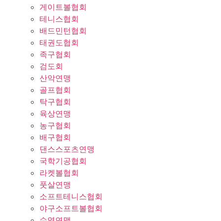
게이트볼협회
테니스협회
배드민턴협회
태권도협회
족구협회
검도회
산악연맹
골프협회
탁구협회
육상연맹
농구협회
배구협회
댄스스포츠연맹
국학기공협회
라켓볼협회
풋살연맹
소프트테니스협회
야구소프트볼협회
수영연맹