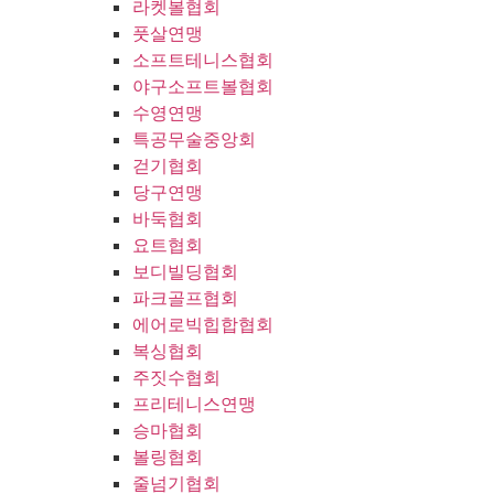
라켓볼협회
풋살연맹
소프트테니스협회
야구소프트볼협회
수영연맹
특공무술중앙회
걷기협회
당구연맹
바둑협회
요트협회
보디빌딩협회
파크골프협회
에어로빅힙합협회
복싱협회
주짓수협회
프리테니스연맹
승마협회
볼링협회
줄넘기협회