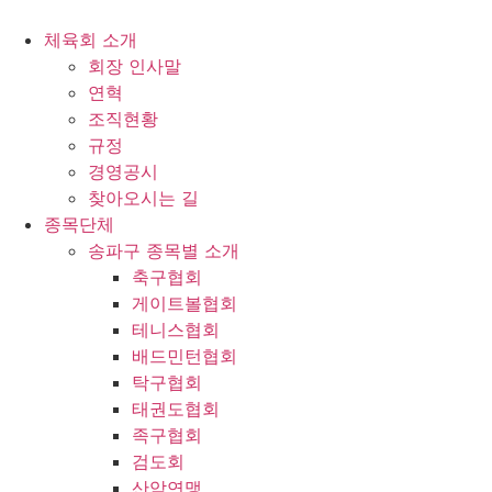
콘
텐
체육회 소개
츠
회장 인사말
로
연혁
건
조직현황
너
규정
뛰
경영공시
기
찾아오시는 길
종목단체
송파구 종목별 소개
축구협회
게이트볼협회
테니스협회
배드민턴협회
탁구협회
태권도협회
족구협회
검도회
산악연맹