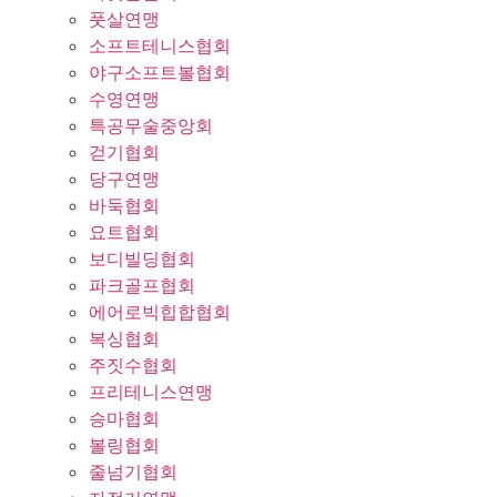
풋살연맹
소프트테니스협회
야구소프트볼협회
수영연맹
특공무술중앙회
걷기협회
당구연맹
바둑협회
요트협회
보디빌딩협회
파크골프협회
에어로빅힙합협회
복싱협회
주짓수협회
프리테니스연맹
승마협회
볼링협회
줄넘기협회