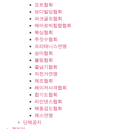
요트협회
보디빌딩협회
파크골프협회
에어로빅힙합협회
복싱협회
주짓수협회
프리테니스연맹
승마협회
볼링협회
줄넘기협회
자전거연맹
체조협회
레이저사격협회
합기도협회
라인댄스협회
해동검도협회
체스연맹
단체공지