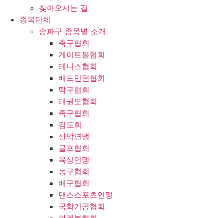
찾아오시는 길
종목단체
송파구 종목별 소개
축구협회
게이트볼협회
테니스협회
배드민턴협회
탁구협회
태권도협회
족구협회
검도회
산악연맹
골프협회
육상연맹
농구협회
배구협회
댄스스포츠연맹
국학기공협회