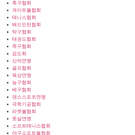
축구협회
게이트볼협회
테니스협회
배드민턴협회
탁구협회
태권도협회
족구협회
검도회
산악연맹
골프협회
육상연맹
농구협회
배구협회
댄스스포츠연맹
국학기공협회
라켓볼협회
풋살연맹
소프트테니스협회
야구소프트볼협회