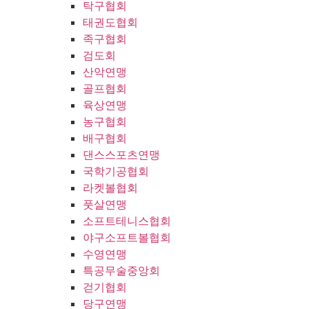
탁구협회
태권도협회
족구협회
검도회
산악연맹
골프협회
육상연맹
농구협회
배구협회
댄스스포츠연맹
국학기공협회
라켓볼협회
풋살연맹
소프트테니스협회
야구소프트볼협회
수영연맹
특공무술중앙회
걷기협회
당구연맹