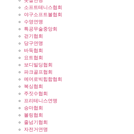
풋살연맹
소프트테니스협회
야구소프트볼협회
수영연맹
특공무술중앙회
걷기협회
당구연맹
바둑협회
요트협회
보디빌딩협회
파크골프협회
에어로빅힙합협회
복싱협회
주짓수협회
프리테니스연맹
승마협회
볼링협회
줄넘기협회
자전거연맹