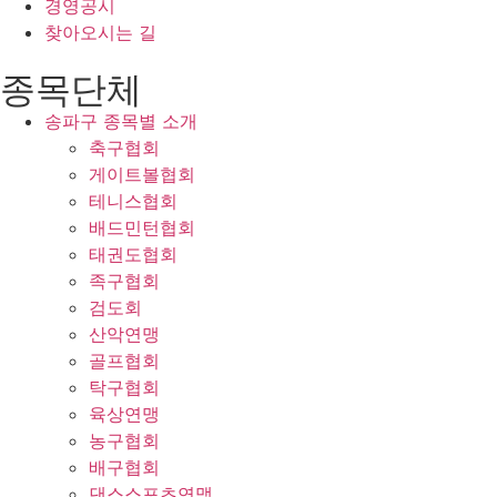
경영공시
찾아오시는 길
종목단체
송파구 종목별 소개
축구협회
게이트볼협회
테니스협회
배드민턴협회
태권도협회
족구협회
검도회
산악연맹
골프협회
탁구협회
육상연맹
농구협회
배구협회
댄스스포츠연맹