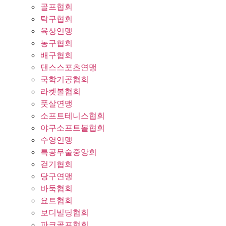
골프협회
탁구협회
육상연맹
농구협회
배구협회
댄스스포츠연맹
국학기공협회
라켓볼협회
풋살연맹
소프트테니스협회
야구소프트볼협회
수영연맹
특공무술중앙회
걷기협회
당구연맹
바둑협회
요트협회
보디빌딩협회
파크골프협회