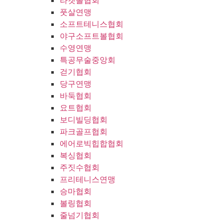
라켓볼협회
풋살연맹
소프트테니스협회
야구소프트볼협회
수영연맹
특공무술중앙회
걷기협회
당구연맹
바둑협회
요트협회
보디빌딩협회
파크골프협회
에어로빅힙합협회
복싱협회
주짓수협회
프리테니스연맹
승마협회
볼링협회
줄넘기협회