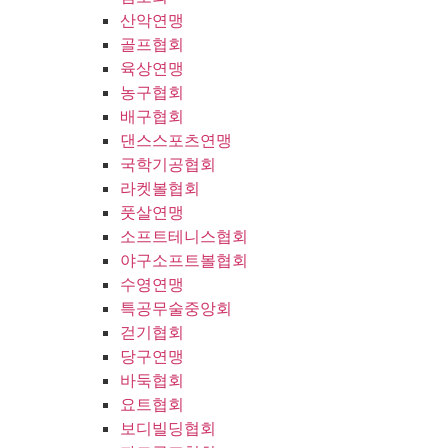
산악연맹
골프협회
육상연맹
농구협회
배구협회
댄스스포츠연맹
국학기공협회
라켓볼협회
풋살연맹
소프트테니스협회
야구소프트볼협회
수영연맹
특공무술중앙회
걷기협회
당구연맹
바둑협회
요트협회
보디빌딩협회