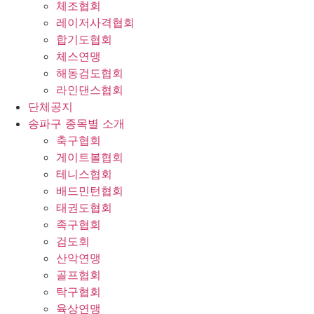
체조협회
레이저사격협회
합기도협회
체스연맹
해동검도협회
라인댄스협회
단체공지
송파구 종목별 소개
축구협회
게이트볼협회
테니스협회
배드민턴협회
태권도협회
족구협회
검도회
산악연맹
골프협회
탁구협회
육상연맹