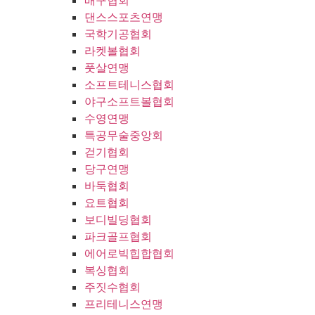
배구협회
댄스스포츠연맹
국학기공협회
라켓볼협회
풋살연맹
소프트테니스협회
야구소프트볼협회
수영연맹
특공무술중앙회
걷기협회
당구연맹
바둑협회
요트협회
보디빌딩협회
파크골프협회
에어로빅힙합협회
복싱협회
주짓수협회
프리테니스연맹