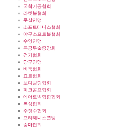
국학기공협회
라켓볼협회
풋살연맹
소프트테니스협회
야구소프트볼협회
수영연맹
특공무술중앙회
걷기협회
당구연맹
바둑협회
요트협회
보디빌딩협회
파크골프협회
에어로빅힙합협회
복싱협회
주짓수협회
프리테니스연맹
승마협회