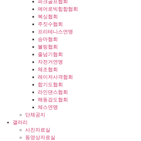
파크골프협회
에어로빅힙합협회
복싱협회
주짓수협회
프리테니스연맹
승마협회
볼링협회
줄넘기협회
자전거연맹
체조협회
레이저사격협회
합기도협회
라인댄스협회
해동검도협회
체스연맹
단체공지
갤러리
사진자료실
동영상자료실