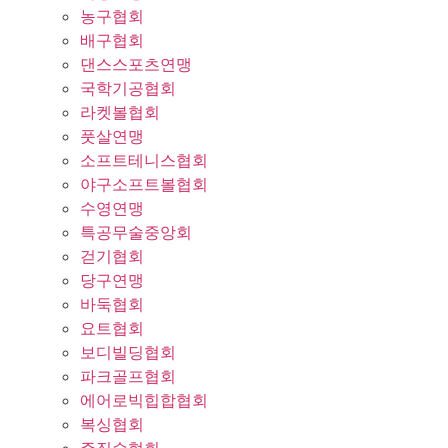
농구협회
배구협회
댄스스포츠연맹
국학기공협회
라켓볼협회
풋살연맹
소프트테니스협회
야구소프트볼협회
수영연맹
특공무술중앙회
걷기협회
당구연맹
바둑협회
요트협회
보디빌딩협회
파크골프협회
에어로빅힙합협회
복싱협회