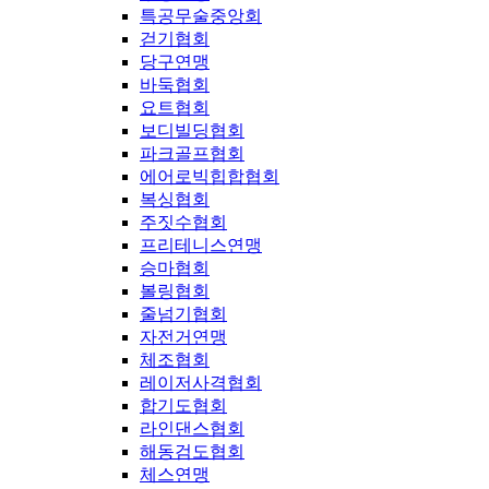
특공무술중앙회
걷기협회
당구연맹
바둑협회
요트협회
보디빌딩협회
파크골프협회
에어로빅힙합협회
복싱협회
주짓수협회
프리테니스연맹
승마협회
볼링협회
줄넘기협회
자전거연맹
체조협회
레이저사격협회
합기도협회
라인댄스협회
해동검도협회
체스연맹