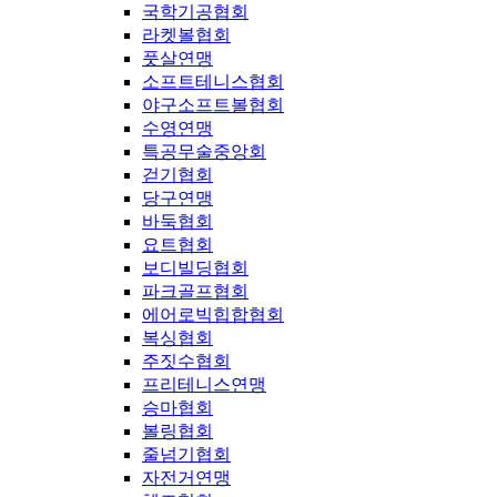
국학기공협회
라켓볼협회
풋살연맹
소프트테니스협회
야구소프트볼협회
수영연맹
특공무술중앙회
걷기협회
당구연맹
바둑협회
요트협회
보디빌딩협회
파크골프협회
에어로빅힙합협회
복싱협회
주짓수협회
프리테니스연맹
승마협회
볼링협회
줄넘기협회
자전거연맹