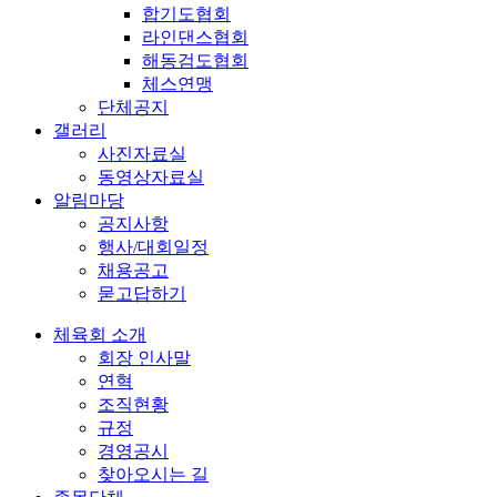
합기도협회
라인댄스협회
해동검도협회
체스연맹
단체공지
갤러리
사진자료실
동영상자료실
알림마당
공지사항
행사/대회일정
채용공고
묻고답하기
체육회 소개
회장 인사말
연혁
조직현황
규정
경영공시
찾아오시는 길