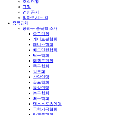
조직현황
규정
경영공시
찾아오시는 길
종목단체
송파구 종목별 소개
축구협회
게이트볼협회
테니스협회
배드민턴협회
탁구협회
태권도협회
족구협회
검도회
산악연맹
골프협회
육상연맹
농구협회
배구협회
댄스스포츠연맹
국학기공협회
라켓볼협회