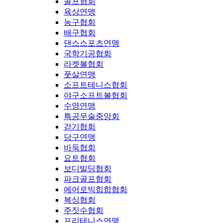
골프협회
육상연맹
농구협회
배구협회
댄스스포츠연맹
국학기공협회
라켓볼협회
풋살연맹
소프트테니스협회
야구소프트볼협회
수영연맹
특공무술중앙회
걷기협회
당구연맹
바둑협회
요트협회
보디빌딩협회
파크골프협회
에어로빅힙합협회
복싱협회
주짓수협회
프리테니스연맹