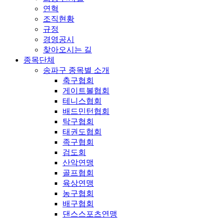
연혁
조직현황
규정
경영공시
찾아오시는 길
종목단체
송파구 종목별 소개
축구협회
게이트볼협회
테니스협회
배드민턴협회
탁구협회
태권도협회
족구협회
검도회
산악연맹
골프협회
육상연맹
농구협회
배구협회
댄스스포츠연맹