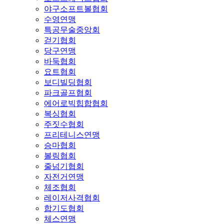
야구소프트볼협회
수영연맹
특공무술중앙회
걷기협회
당구연맹
바둑협회
요트협회
보디빌딩협회
파크골프협회
에어로빅힙합협회
복싱협회
주짓수협회
프리테니스연맹
승마협회
볼링협회
줄넘기협회
자전거연맹
체조협회
레이저사격협회
합기도협회
체스연맹