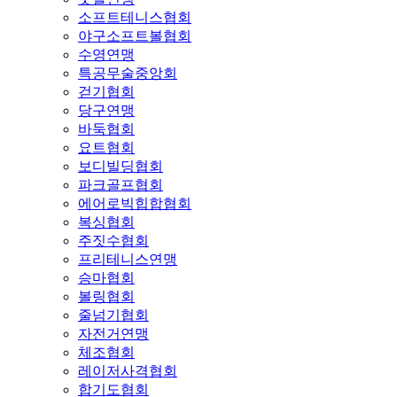
소프트테니스협회
야구소프트볼협회
수영연맹
특공무술중앙회
걷기협회
당구연맹
바둑협회
요트협회
보디빌딩협회
파크골프협회
에어로빅힙합협회
복싱협회
주짓수협회
프리테니스연맹
승마협회
볼링협회
줄넘기협회
자전거연맹
체조협회
레이저사격협회
합기도협회