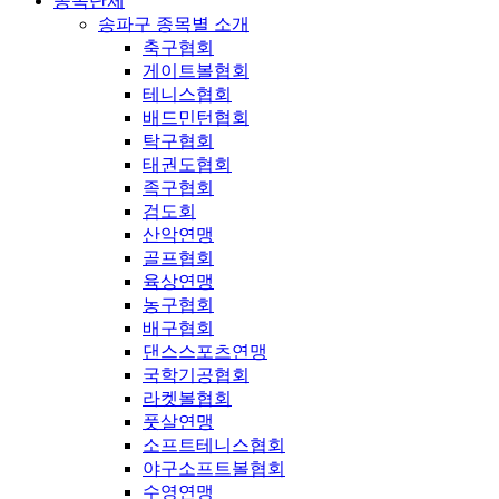
종목단체
송파구 종목별 소개
축구협회
게이트볼협회
테니스협회
배드민턴협회
탁구협회
태권도협회
족구협회
검도회
산악연맹
골프협회
육상연맹
농구협회
배구협회
댄스스포츠연맹
국학기공협회
라켓볼협회
풋살연맹
소프트테니스협회
야구소프트볼협회
수영연맹