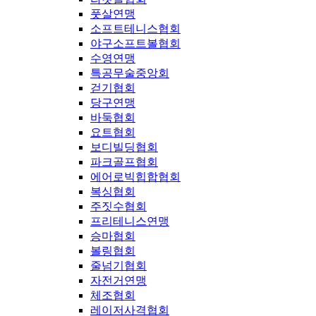
풋살연맹
소프트테니스협회
야구소프트볼협회
수영연맹
특공무술중앙회
걷기협회
당구연맹
바둑협회
요트협회
보디빌딩협회
파크골프협회
에어로빅힙합협회
복싱협회
주짓수협회
프리테니스연맹
승마협회
볼링협회
줄넘기협회
자전거연맹
체조협회
레이저사격협회