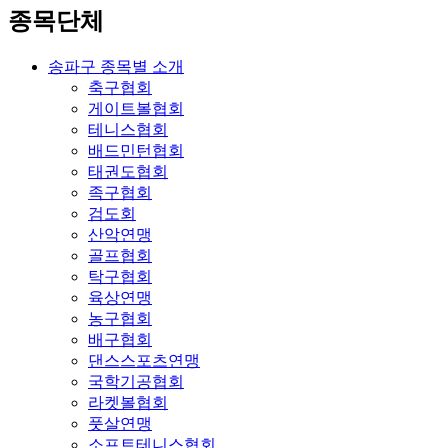
종목단체
송파구 종목별 소개
축구협회
게이트볼협회
테니스협회
배드민턴협회
태권도협회
족구협회
검도회
산악연맹
골프협회
탁구협회
육상연맹
농구협회
배구협회
댄스스포츠연맹
국학기공협회
라켓볼협회
풋살연맹
소프트테니스협회