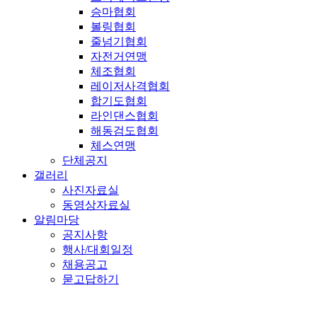
승마협회
볼링협회
줄넘기협회
자전거연맹
체조협회
레이저사격협회
합기도협회
라인댄스협회
해동검도협회
체스연맹
단체공지
갤러리
사진자료실
동영상자료실
알림마당
공지사항
행사/대회일정
채용공고
묻고답하기