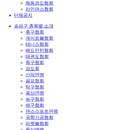
해동검도협회
라인댄스협회
단체공지
송파구 종목별 소개
축구협회
게이트볼협회
테니스협회
배드민턴협회
태권도협회
족구협회
검도회
산악연맹
골프협회
탁구협회
육상연맹
농구협회
배구협회
댄스스포츠연맹
국학기공협회
라켓볼협회
풋살연맹