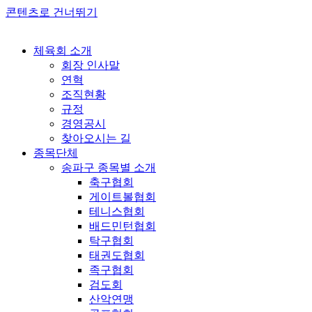
콘텐츠로 건너뛰기
체육회 소개
회장 인사말
연혁
조직현황
규정
경영공시
찾아오시는 길
종목단체
송파구 종목별 소개
축구협회
게이트볼협회
테니스협회
배드민턴협회
탁구협회
태권도협회
족구협회
검도회
산악연맹