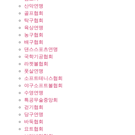
산악연맹
골프협회
탁구협회
육상연맹
농구협회
배구협회
댄스스포츠연맹
국학기공협회
라켓볼협회
풋살연맹
소프트테니스협회
야구소프트볼협회
수영연맹
특공무술중앙회
걷기협회
당구연맹
바둑협회
요트협회