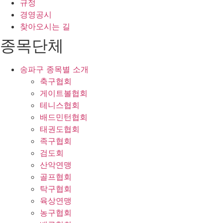
규정
경영공시
찾아오시는 길
종목단체
송파구 종목별 소개
축구협회
게이트볼협회
테니스협회
배드민턴협회
태권도협회
족구협회
검도회
산악연맹
골프협회
탁구협회
육상연맹
농구협회