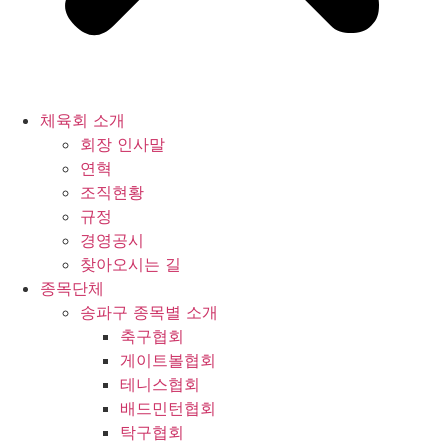
체육회 소개
회장 인사말
연혁
조직현황
규정
경영공시
찾아오시는 길
종목단체
송파구 종목별 소개
축구협회
게이트볼협회
테니스협회
배드민턴협회
탁구협회