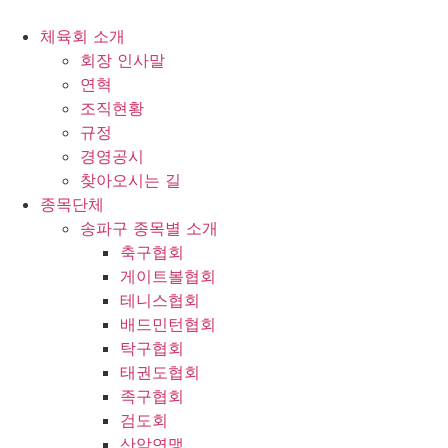
콘
텐
체육회 소개
츠
회장 인사말
로
연혁
건
조직현황
너
규정
뛰
경영공시
기
찾아오시는 길
종목단체
송파구 종목별 소개
축구협회
게이트볼협회
테니스협회
배드민턴협회
탁구협회
태권도협회
족구협회
검도회
산악연맹