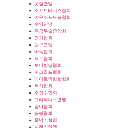
풋살연맹
소프트테니스협회
야구소프트볼협회
수영연맹
특공무술중앙회
걷기협회
당구연맹
바둑협회
요트협회
보디빌딩협회
파크골프협회
에어로빅힙합협회
복싱협회
주짓수협회
프리테니스연맹
승마협회
볼링협회
줄넘기협회
자전거연맹