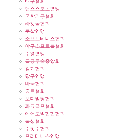
배구협회
댄스스포츠연맹
국학기공협회
라켓볼협회
풋살연맹
소프트테니스협회
야구소프트볼협회
수영연맹
특공무술중앙회
걷기협회
당구연맹
바둑협회
요트협회
보디빌딩협회
파크골프협회
에어로빅힙합협회
복싱협회
주짓수협회
프리테니스연맹