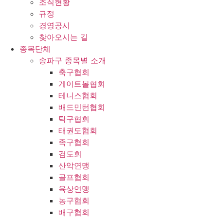
조직현황
규정
경영공시
찾아오시는 길
종목단체
송파구 종목별 소개
축구협회
게이트볼협회
테니스협회
배드민턴협회
탁구협회
태권도협회
족구협회
검도회
산악연맹
골프협회
육상연맹
농구협회
배구협회