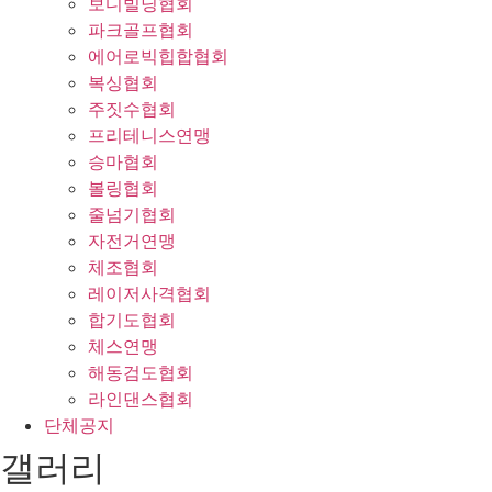
보디빌딩협회
파크골프협회
에어로빅힙합협회
복싱협회
주짓수협회
프리테니스연맹
승마협회
볼링협회
줄넘기협회
자전거연맹
체조협회
레이저사격협회
합기도협회
체스연맹
해동검도협회
라인댄스협회
단체공지
갤러리