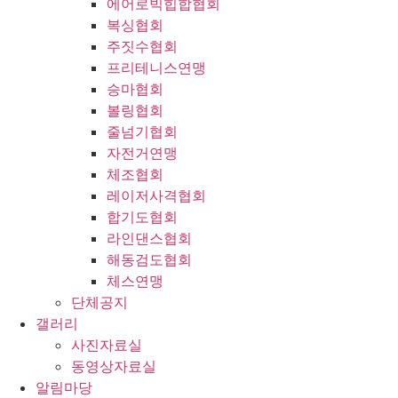
에어로빅힙합협회
복싱협회
주짓수협회
프리테니스연맹
승마협회
볼링협회
줄넘기협회
자전거연맹
체조협회
레이저사격협회
합기도협회
라인댄스협회
해동검도협회
체스연맹
단체공지
갤러리
사진자료실
동영상자료실
알림마당