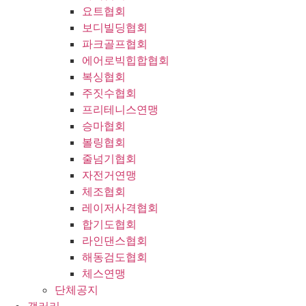
요트협회
보디빌딩협회
파크골프협회
에어로빅힙합협회
복싱협회
주짓수협회
프리테니스연맹
승마협회
볼링협회
줄넘기협회
자전거연맹
체조협회
레이저사격협회
합기도협회
라인댄스협회
해동검도협회
체스연맹
단체공지