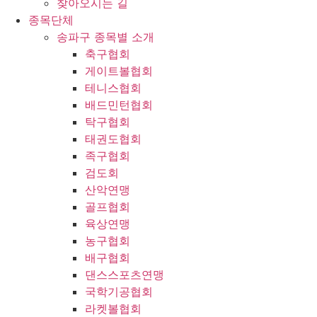
찾아오시는 길
종목단체
송파구 종목별 소개
축구협회
게이트볼협회
테니스협회
배드민턴협회
탁구협회
태권도협회
족구협회
검도회
산악연맹
골프협회
육상연맹
농구협회
배구협회
댄스스포츠연맹
국학기공협회
라켓볼협회