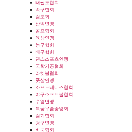
태권도협회
족구협회
검도회
산악연맹
골프협회
육상연맹
농구협회
배구협회
댄스스포츠연맹
국학기공협회
라켓볼협회
풋살연맹
소프트테니스협회
야구소프트볼협회
수영연맹
특공무술중앙회
걷기협회
당구연맹
바둑협회