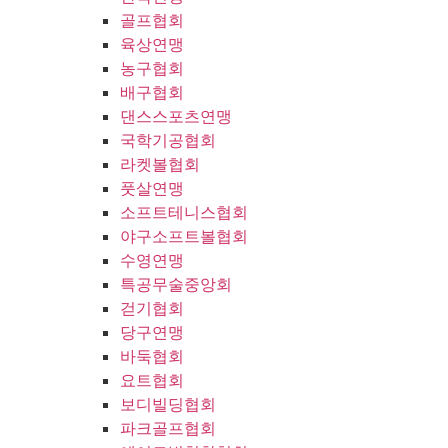
골프협회
육상연맹
농구협회
배구협회
댄스스포츠연맹
국학기공협회
라켓볼협회
풋살연맹
소프트테니스협회
야구소프트볼협회
수영연맹
특공무술중앙회
걷기협회
당구연맹
바둑협회
요트협회
보디빌딩협회
파크골프협회