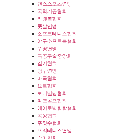
댄스스포츠연맹
국학기공협회
라켓볼협회
풋살연맹
소프트테니스협회
야구소프트볼협회
수영연맹
특공무술중앙회
걷기협회
당구연맹
바둑협회
요트협회
보디빌딩협회
파크골프협회
에어로빅힙합협회
복싱협회
주짓수협회
프리테니스연맹
승마협회