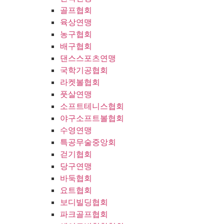
골프협회
육상연맹
농구협회
배구협회
댄스스포츠연맹
국학기공협회
라켓볼협회
풋살연맹
소프트테니스협회
야구소프트볼협회
수영연맹
특공무술중앙회
걷기협회
당구연맹
바둑협회
요트협회
보디빌딩협회
파크골프협회