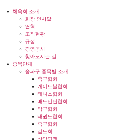
콘
텐
체육회 소개
츠
회장 인사말
로
연혁
건
조직현황
너
규정
뛰
경영공시
기
찾아오시는 길
종목단체
송파구 종목별 소개
축구협회
게이트볼협회
테니스협회
배드민턴협회
탁구협회
태권도협회
족구협회
검도회
산악연맹