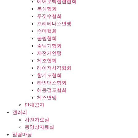
에어로빅힙합협회
복싱협회
주짓수협회
프리테니스연맹
승마협회
볼링협회
줄넘기협회
자전거연맹
체조협회
레이저사격협회
합기도협회
라인댄스협회
해동검도협회
체스연맹
단체공지
갤러리
사진자료실
동영상자료실
알림마당