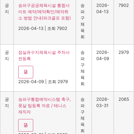
공
송파구공공체육시설 통합사
송
2026-
7902
지
이트 예약/예약확인/예약취
파
04-13
소 방법 안내(파크골프 포함)
구
체
2026-04-13
|
조회 7902
육
회
공
잠실유수지체육시설 주차사
송
2026-
2979
지
전등록
파
04-09
구
체
육
2026-04-09
|
조회 2979
회
공
송파구통합예약시스템 축구,
송
2026-
2065
지
풋살 팀등록 자료 / 테니스
파
03-31
재직자
구
체
육
회