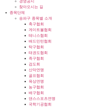
경영공시
찾아오시는 길
종목단체
송파구 종목별 소개
축구협회
게이트볼협회
테니스협회
배드민턴협회
탁구협회
태권도협회
족구협회
검도회
산악연맹
골프협회
육상연맹
농구협회
배구협회
댄스스포츠연맹
국학기공협회