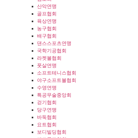
산악연맹
골프협회
육상연맹
농구협회
배구협회
댄스스포츠연맹
국학기공협회
라켓볼협회
풋살연맹
소프트테니스협회
야구소프트볼협회
수영연맹
특공무술중앙회
걷기협회
당구연맹
바둑협회
요트협회
보디빌딩협회