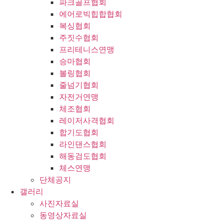
파크골프협회
에어로빅힙합협회
복싱협회
주짓수협회
프리테니스연맹
승마협회
볼링협회
줄넘기협회
자전거연맹
체조협회
레이저사격협회
합기도협회
라인댄스협회
해동검도협회
체스연맹
단체공지
갤러리
사진자료실
동영상자료실