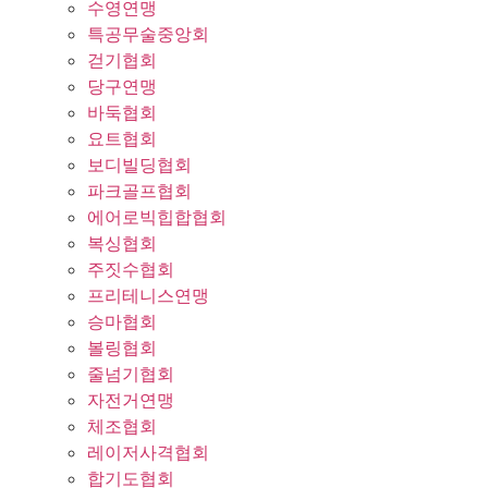
수영연맹
특공무술중앙회
걷기협회
당구연맹
바둑협회
요트협회
보디빌딩협회
파크골프협회
에어로빅힙합협회
복싱협회
주짓수협회
프리테니스연맹
승마협회
볼링협회
줄넘기협회
자전거연맹
체조협회
레이저사격협회
합기도협회