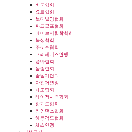
바둑협회
요트협회
보디빌딩협회
파크골프협회
에어로빅힙합협회
복싱협회
주짓수협회
프리테니스연맹
승마협회
볼링협회
줄넘기협회
자전거연맹
체조협회
레이저사격협회
합기도협회
라인댄스협회
해동검도협회
체스연맹