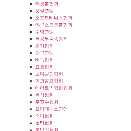
라켓볼협회
풋살연맹
소프트테니스협회
야구소프트볼협회
수영연맹
특공무술중앙회
걷기협회
당구연맹
바둑협회
요트협회
보디빌딩협회
파크골프협회
에어로빅힙합협회
복싱협회
주짓수협회
프리테니스연맹
승마협회
볼링협회
줄넘기협회