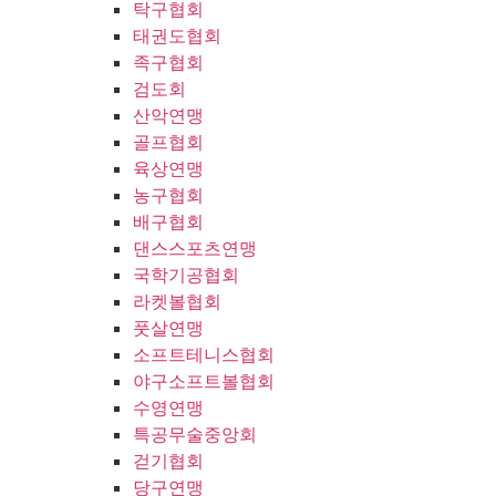
탁구협회
태권도협회
족구협회
검도회
산악연맹
골프협회
육상연맹
농구협회
배구협회
댄스스포츠연맹
국학기공협회
라켓볼협회
풋살연맹
소프트테니스협회
야구소프트볼협회
수영연맹
특공무술중앙회
걷기협회
당구연맹