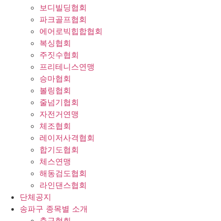
보디빌딩협회
파크골프협회
에어로빅힙합협회
복싱협회
주짓수협회
프리테니스연맹
승마협회
볼링협회
줄넘기협회
자전거연맹
체조협회
레이저사격협회
합기도협회
체스연맹
해동검도협회
라인댄스협회
단체공지
송파구 종목별 소개
축구협회