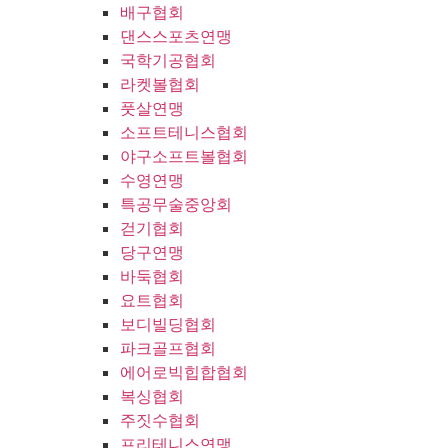
배구협회
댄스스포츠연맹
국학기공협회
라켓볼협회
풋살연맹
소프트테니스협회
야구소프트볼협회
수영연맹
특공무술중앙회
걷기협회
당구연맹
바둑협회
요트협회
보디빌딩협회
파크골프협회
에어로빅힙합협회
복싱협회
주짓수협회
프리테니스연맹