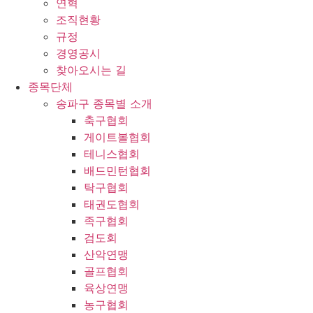
연혁
조직현황
규정
경영공시
찾아오시는 길
종목단체
송파구 종목별 소개
축구협회
게이트볼협회
테니스협회
배드민턴협회
탁구협회
태권도협회
족구협회
검도회
산악연맹
골프협회
육상연맹
농구협회