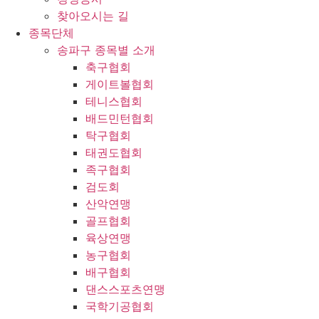
찾아오시는 길
종목단체
송파구 종목별 소개
축구협회
게이트볼협회
테니스협회
배드민턴협회
탁구협회
태권도협회
족구협회
검도회
산악연맹
골프협회
육상연맹
농구협회
배구협회
댄스스포츠연맹
국학기공협회