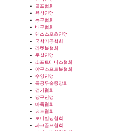
골프협회
육상연맹
농구협회
배구협회
댄스스포츠연맹
국학기공협회
라켓볼협회
풋살연맹
소프트테니스협회
야구소프트볼협회
수영연맹
특공무술중앙회
걷기협회
당구연맹
바둑협회
요트협회
보디빌딩협회
파크골프협회