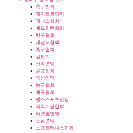
축구협회
게이트볼협회
테니스협회
배드민턴협회
탁구협회
태권도협회
족구협회
검도회
산악연맹
골프협회
육상연맹
농구협회
배구협회
댄스스포츠연맹
국학기공협회
라켓볼협회
풋살연맹
소프트테니스협회