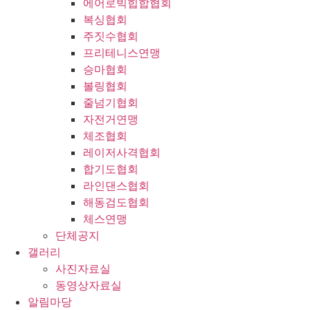
에어로빅힙합협회
복싱협회
주짓수협회
프리테니스연맹
승마협회
볼링협회
줄넘기협회
자전거연맹
체조협회
레이저사격협회
합기도협회
라인댄스협회
해동검도협회
체스연맹
단체공지
갤러리
사진자료실
동영상자료실
알림마당