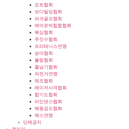
요트협회
보디빌딩협회
파크골프협회
에어로빅힙합협회
복싱협회
주짓수협회
프리테니스연맹
승마협회
볼링협회
줄넘기협회
자전거연맹
체조협회
레이저사격협회
합기도협회
라인댄스협회
해동검도협회
체스연맹
단체공지