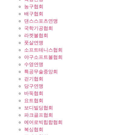
농구협회
배구협회
댄스스포츠연맹
국학기공협회
라켓볼협회
풋살연맹
소프트테니스협회
야구소프트볼협회
수영연맹
특공무술중앙회
걷기협회
당구연맹
바둑협회
요트협회
보디빌딩협회
파크골프협회
에어로빅힙합협회
복싱협회