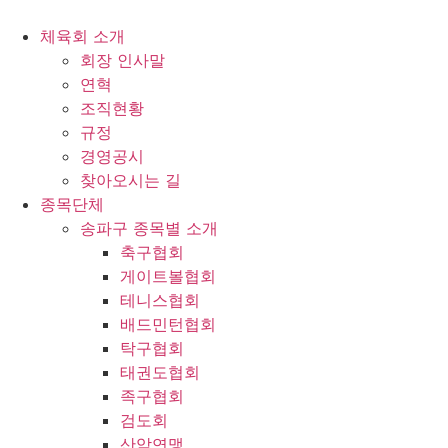
콘
텐
체육회 소개
츠
회장 인사말
로
연혁
건
조직현황
너
규정
뛰
경영공시
기
찾아오시는 길
종목단체
송파구 종목별 소개
축구협회
게이트볼협회
테니스협회
배드민턴협회
탁구협회
태권도협회
족구협회
검도회
산악연맹