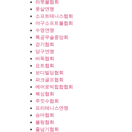
라켓볼협회
풋살연맹
소프트테니스협회
야구소프트볼협회
수영연맹
특공무술중앙회
걷기협회
당구연맹
바둑협회
요트협회
보디빌딩협회
파크골프협회
에어로빅힙합협회
복싱협회
주짓수협회
프리테니스연맹
승마협회
볼링협회
줄넘기협회