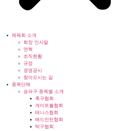
체육회 소개
회장 인사말
연혁
조직현황
규정
경영공시
찾아오시는 길
종목단체
송파구 종목별 소개
축구협회
게이트볼협회
테니스협회
배드민턴협회
탁구협회