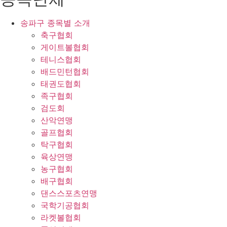
송파구 종목별 소개
축구협회
게이트볼협회
테니스협회
배드민턴협회
태권도협회
족구협회
검도회
산악연맹
골프협회
탁구협회
육상연맹
농구협회
배구협회
댄스스포츠연맹
국학기공협회
라켓볼협회