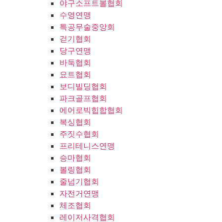
야구소프트볼협회
수영연맹
특공무술중앙회
걷기협회
당구연맹
바둑협회
요트협회
보디빌딩협회
파크골프협회
에어로빅힙합협회
복싱협회
주짓수협회
프리테니스연맹
승마협회
볼링협회
줄넘기협회
자전거연맹
체조협회
레이저사격협회