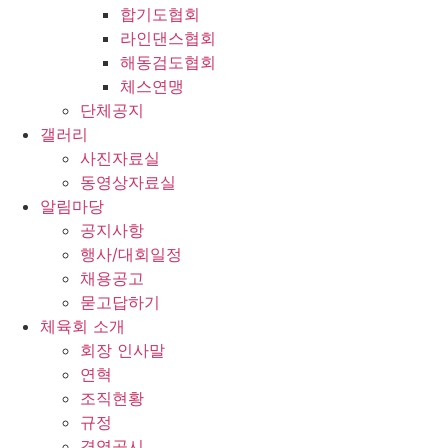
합기도협회
라인댄스협회
해동검도협회
체스연맹
단체공지
갤러리
사진자료실
동영상자료실
알림마당
공지사항
행사/대회일정
채용공고
묻고답하기
체육회 소개
회장 인사말
연혁
조직현황
규정
경영공시