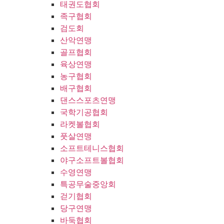
태권도협회
족구협회
검도회
산악연맹
골프협회
육상연맹
농구협회
배구협회
댄스스포츠연맹
국학기공협회
라켓볼협회
풋살연맹
소프트테니스협회
야구소프트볼협회
수영연맹
특공무술중앙회
걷기협회
당구연맹
바둑협회