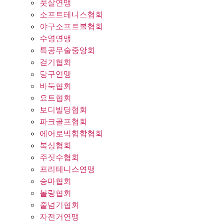
풋살연맹
소프트테니스협회
야구소프트볼협회
수영연맹
특공무술중앙회
걷기협회
당구연맹
바둑협회
요트협회
보디빌딩협회
파크골프협회
에어로빅힙합협회
복싱협회
주짓수협회
프리테니스연맹
승마협회
볼링협회
줄넘기협회
자전거연맹