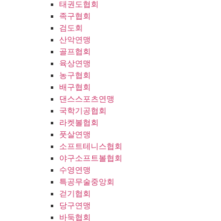
태권도협회
족구협회
검도회
산악연맹
골프협회
육상연맹
농구협회
배구협회
댄스스포츠연맹
국학기공협회
라켓볼협회
풋살연맹
소프트테니스협회
야구소프트볼협회
수영연맹
특공무술중앙회
걷기협회
당구연맹
바둑협회