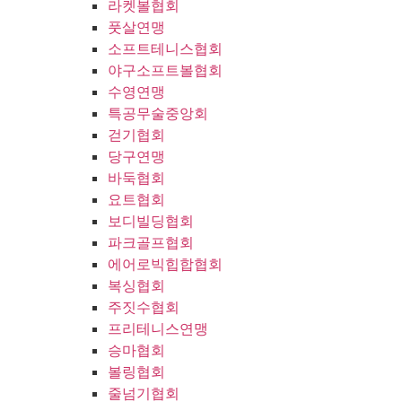
라켓볼협회
풋살연맹
소프트테니스협회
야구소프트볼협회
수영연맹
특공무술중앙회
걷기협회
당구연맹
바둑협회
요트협회
보디빌딩협회
파크골프협회
에어로빅힙합협회
복싱협회
주짓수협회
프리테니스연맹
승마협회
볼링협회
줄넘기협회