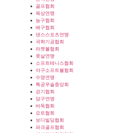
골프협회
육상연맹
농구협회
배구협회
댄스스포츠연맹
국학기공협회
라켓볼협회
풋살연맹
소프트테니스협회
야구소프트볼협회
수영연맹
특공무술중앙회
걷기협회
당구연맹
바둑협회
요트협회
보디빌딩협회
파크골프협회