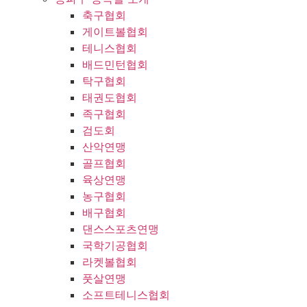
축구협회
게이트볼협회
테니스협회
배드민턴협회
탁구협회
태권도협회
족구협회
검도회
산악연맹
골프협회
육상연맹
농구협회
배구협회
댄스스포츠연맹
국학기공협회
라켓볼협회
풋살연맹
소프트테니스협회