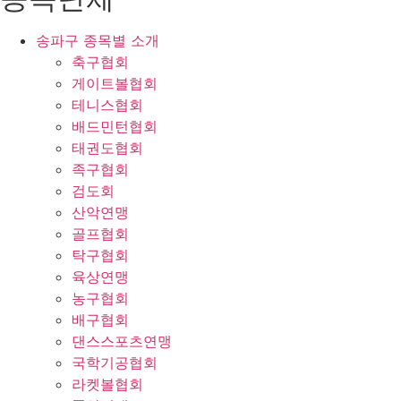
송파구 종목별 소개
축구협회
게이트볼협회
테니스협회
배드민턴협회
태권도협회
족구협회
검도회
산악연맹
골프협회
탁구협회
육상연맹
농구협회
배구협회
댄스스포츠연맹
국학기공협회
라켓볼협회