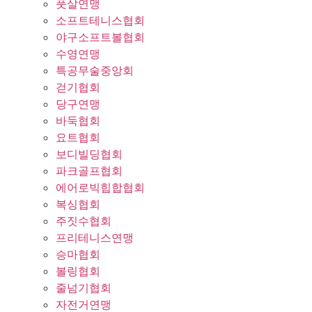
풋살연맹
소프트테니스협회
야구소프트볼협회
수영연맹
특공무술중앙회
걷기협회
당구연맹
바둑협회
요트협회
보디빌딩협회
파크골프협회
에어로빅힙합협회
복싱협회
주짓수협회
프리테니스연맹
승마협회
볼링협회
줄넘기협회
자전거연맹