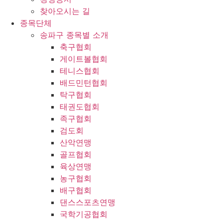
찾아오시는 길
종목단체
송파구 종목별 소개
축구협회
게이트볼협회
테니스협회
배드민턴협회
탁구협회
태권도협회
족구협회
검도회
산악연맹
골프협회
육상연맹
농구협회
배구협회
댄스스포츠연맹
국학기공협회