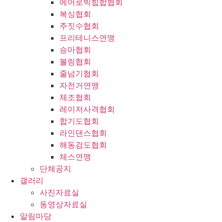
에어로빅힙합협회
복싱협회
주짓수협회
프리테니스연맹
승마협회
볼링협회
줄넘기협회
자전거연맹
체조협회
레이저사격협회
합기도협회
라인댄스협회
해동검도협회
체스연맹
단체공지
갤러리
사진자료실
동영상자료실
알림마당