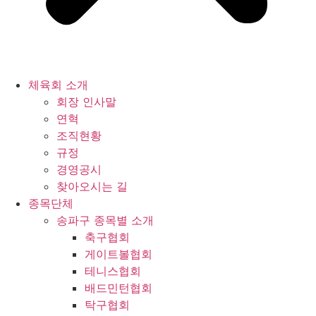
체육회 소개
회장 인사말
연혁
조직현황
규정
경영공시
찾아오시는 길
종목단체
송파구 종목별 소개
축구협회
게이트볼협회
테니스협회
배드민턴협회
탁구협회