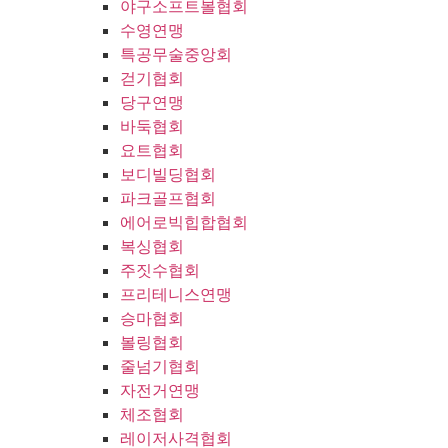
야구소프트볼협회
수영연맹
특공무술중앙회
걷기협회
당구연맹
바둑협회
요트협회
보디빌딩협회
파크골프협회
에어로빅힙합협회
복싱협회
주짓수협회
프리테니스연맹
승마협회
볼링협회
줄넘기협회
자전거연맹
체조협회
레이저사격협회