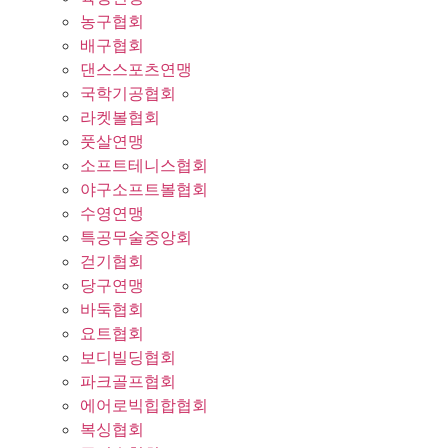
농구협회
배구협회
댄스스포츠연맹
국학기공협회
라켓볼협회
풋살연맹
소프트테니스협회
야구소프트볼협회
수영연맹
특공무술중앙회
걷기협회
당구연맹
바둑협회
요트협회
보디빌딩협회
파크골프협회
에어로빅힙합협회
복싱협회