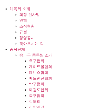
콘
텐
체육회 소개
츠
회장 인사말
로
연혁
건
조직현황
너
규정
뛰
경영공시
기
찾아오시는 길
종목단체
송파구 종목별 소개
축구협회
게이트볼협회
테니스협회
배드민턴협회
탁구협회
태권도협회
족구협회
검도회
산악연맹