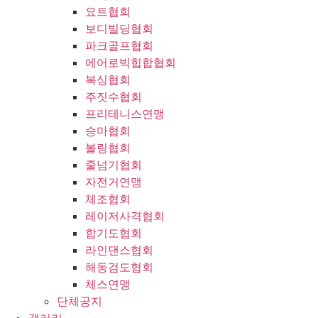
요트협회
보디빌딩협회
파크골프협회
에어로빅힙합협회
복싱협회
주짓수협회
프리테니스연맹
승마협회
볼링협회
줄넘기협회
자전거연맹
체조협회
레이저사격협회
합기도협회
라인댄스협회
해동검도협회
체스연맹
단체공지