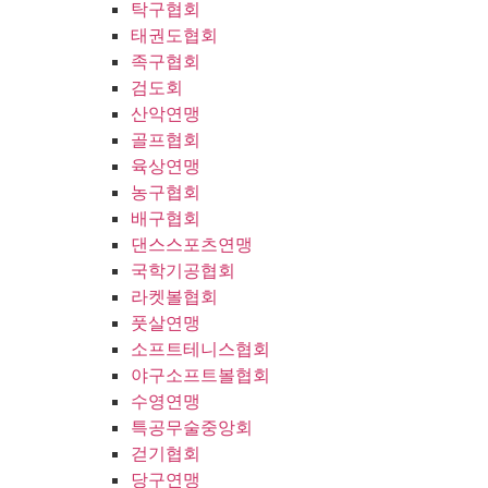
탁구협회
태권도협회
족구협회
검도회
산악연맹
골프협회
육상연맹
농구협회
배구협회
댄스스포츠연맹
국학기공협회
라켓볼협회
풋살연맹
소프트테니스협회
야구소프트볼협회
수영연맹
특공무술중앙회
걷기협회
당구연맹