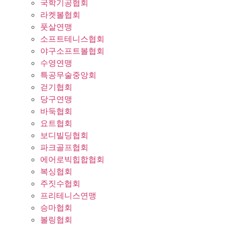
국학기공협회
라켓볼협회
풋살연맹
소프트테니스협회
야구소프트볼협회
수영연맹
특공무술중앙회
걷기협회
당구연맹
바둑협회
요트협회
보디빌딩협회
파크골프협회
에어로빅힙합협회
복싱협회
주짓수협회
프리테니스연맹
승마협회
볼링협회