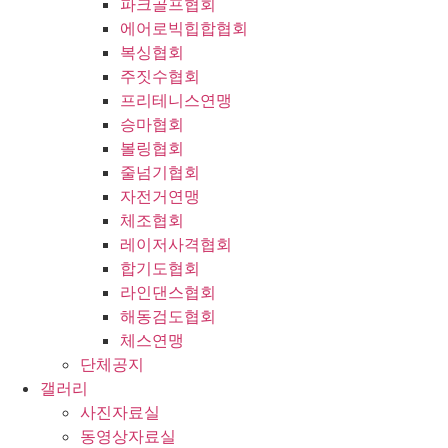
파크골프협회
에어로빅힙합협회
복싱협회
주짓수협회
프리테니스연맹
승마협회
볼링협회
줄넘기협회
자전거연맹
체조협회
레이저사격협회
합기도협회
라인댄스협회
해동검도협회
체스연맹
단체공지
갤러리
사진자료실
동영상자료실