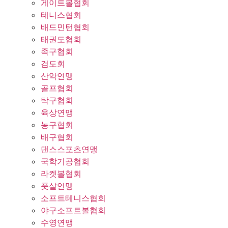
게이트볼협회
테니스협회
배드민턴협회
태권도협회
족구협회
검도회
산악연맹
골프협회
탁구협회
육상연맹
농구협회
배구협회
댄스스포츠연맹
국학기공협회
라켓볼협회
풋살연맹
소프트테니스협회
야구소프트볼협회
수영연맹