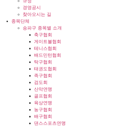
규정
경영공시
찾아오시는 길
종목단체
송파구 종목별 소개
축구협회
게이트볼협회
테니스협회
배드민턴협회
탁구협회
태권도협회
족구협회
검도회
산악연맹
골프협회
육상연맹
농구협회
배구협회
댄스스포츠연맹