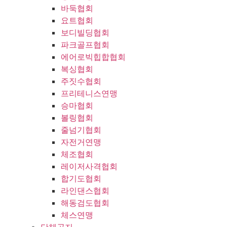
바둑협회
요트협회
보디빌딩협회
파크골프협회
에어로빅힙합협회
복싱협회
주짓수협회
프리테니스연맹
승마협회
볼링협회
줄넘기협회
자전거연맹
체조협회
레이저사격협회
합기도협회
라인댄스협회
해동검도협회
체스연맹