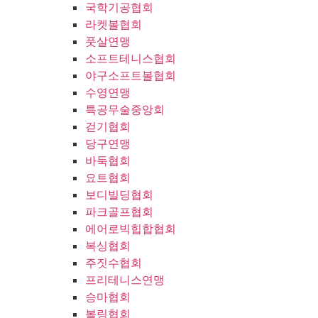
국학기공협회
라켓볼협회
풋살연맹
소프트테니스협회
야구소프트볼협회
수영연맹
특공무술중앙회
걷기협회
당구연맹
바둑협회
요트협회
보디빌딩협회
파크골프협회
에어로빅힙합협회
복싱협회
주짓수협회
프리테니스연맹
승마협회
볼링협회