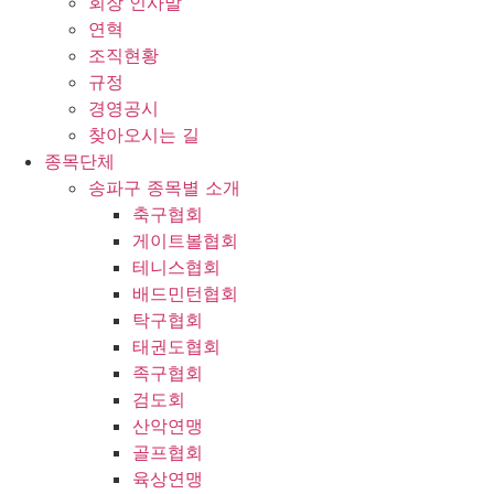
회장 인사말
연혁
조직현황
규정
경영공시
찾아오시는 길
종목단체
송파구 종목별 소개
축구협회
게이트볼협회
테니스협회
배드민턴협회
탁구협회
태권도협회
족구협회
검도회
산악연맹
골프협회
육상연맹