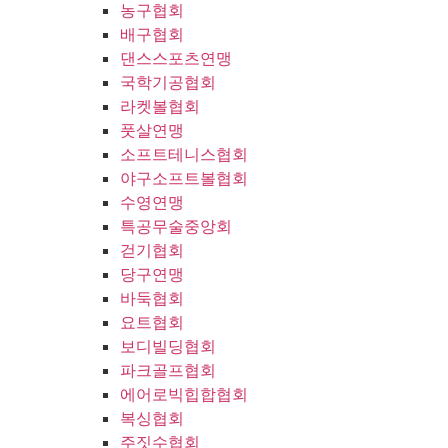
농구협회
배구협회
댄스스포츠연맹
국학기공협회
라켓볼협회
풋살연맹
소프트테니스협회
야구소프트볼협회
수영연맹
특공무술중앙회
걷기협회
당구연맹
바둑협회
요트협회
보디빌딩협회
파크골프협회
에어로빅힙합협회
복싱협회
주짓수협회