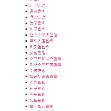
산악연맹
골프협회
육상연맹
농구협회
배구협회
댄스스포츠연맹
국학기공협회
라켓볼협회
풋살연맹
소프트테니스협회
야구소프트볼협회
수영연맹
특공무술중앙회
걷기협회
당구연맹
바둑협회
요트협회
보디빌딩협회