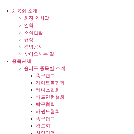
콘
텐
체육회 소개
츠
회장 인사말
로
연혁
건
조직현황
너
규정
뛰
경영공시
기
찾아오시는 길
종목단체
송파구 종목별 소개
축구협회
게이트볼협회
테니스협회
배드민턴협회
탁구협회
태권도협회
족구협회
검도회
산악연맹