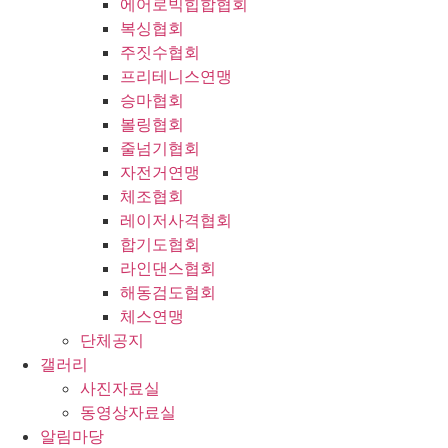
에어로빅힙합협회
복싱협회
주짓수협회
프리테니스연맹
승마협회
볼링협회
줄넘기협회
자전거연맹
체조협회
레이저사격협회
합기도협회
라인댄스협회
해동검도협회
체스연맹
단체공지
갤러리
사진자료실
동영상자료실
알림마당