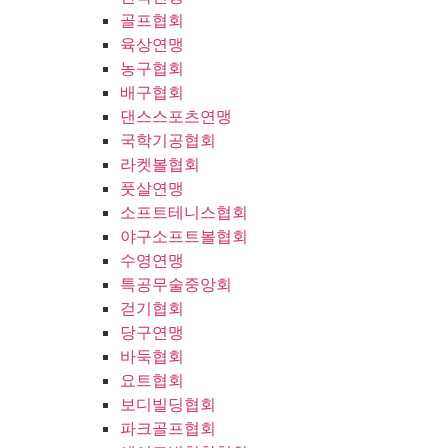
골프협회
육상연맹
농구협회
배구협회
댄스스포츠연맹
국학기공협회
라켓볼협회
풋살연맹
소프트테니스협회
야구소프트볼협회
수영연맹
특공무술중앙회
걷기협회
당구연맹
바둑협회
요트협회
보디빌딩협회
파크골프협회