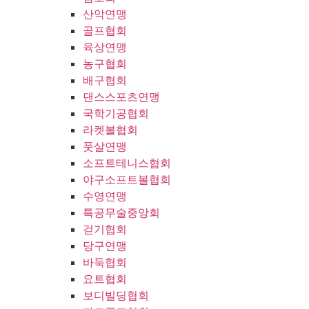
산악연맹
골프협회
육상연맹
농구협회
배구협회
댄스스포츠연맹
국학기공협회
라켓볼협회
풋살연맹
소프트테니스협회
야구소프트볼협회
수영연맹
특공무술중앙회
걷기협회
당구연맹
바둑협회
요트협회
보디빌딩협회