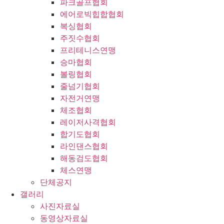
파크골프협회
에어로빅힙합협회
복싱협회
주짓수협회
프리테니스연맹
승마협회
볼링협회
줄넘기협회
자전거연맹
체조협회
레이저사격협회
합기도협회
라인댄스협회
해동검도협회
체스연맹
단체공지
갤러리
사진자료실
동영상자료실