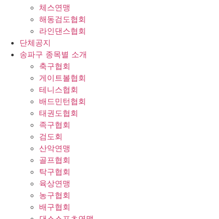
체스연맹
해동검도협회
라인댄스협회
단체공지
송파구 종목별 소개
축구협회
게이트볼협회
테니스협회
배드민턴협회
태권도협회
족구협회
검도회
산악연맹
골프협회
탁구협회
육상연맹
농구협회
배구협회
댄스스포츠연맹