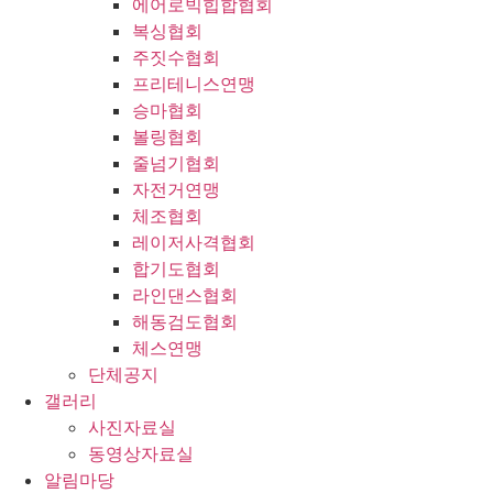
에어로빅힙합협회
복싱협회
주짓수협회
프리테니스연맹
승마협회
볼링협회
줄넘기협회
자전거연맹
체조협회
레이저사격협회
합기도협회
라인댄스협회
해동검도협회
체스연맹
단체공지
갤러리
사진자료실
동영상자료실
알림마당