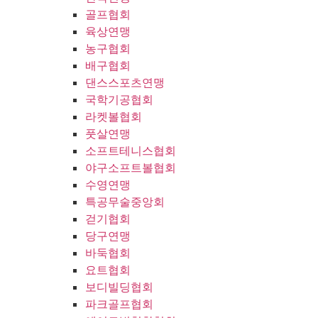
골프협회
육상연맹
농구협회
배구협회
댄스스포츠연맹
국학기공협회
라켓볼협회
풋살연맹
소프트테니스협회
야구소프트볼협회
수영연맹
특공무술중앙회
걷기협회
당구연맹
바둑협회
요트협회
보디빌딩협회
파크골프협회