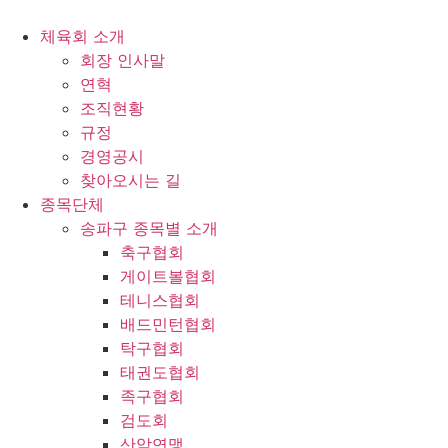
콘
텐
체육회 소개
츠
회장 인사말
로
연혁
건
조직현황
너
규정
뛰
경영공시
기
찾아오시는 길
종목단체
송파구 종목별 소개
축구협회
게이트볼협회
테니스협회
배드민턴협회
탁구협회
태권도협회
족구협회
검도회
산악연맹