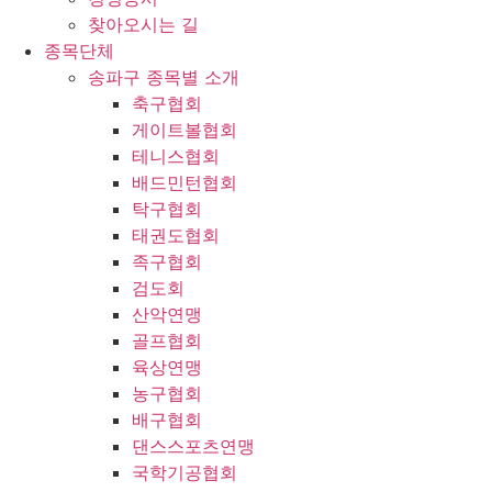
찾아오시는 길
종목단체
송파구 종목별 소개
축구협회
게이트볼협회
테니스협회
배드민턴협회
탁구협회
태권도협회
족구협회
검도회
산악연맹
골프협회
육상연맹
농구협회
배구협회
댄스스포츠연맹
국학기공협회