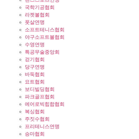
국학기공협회
라켓볼협회
풋살연맹
소프트테니스협회
야구소프트볼협회
수영연맹
특공무술중앙회
걷기협회
당구연맹
바둑협회
요트협회
보디빌딩협회
파크골프협회
에어로빅힙합협회
복싱협회
주짓수협회
프리테니스연맹
승마협회