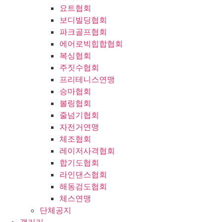
요트협회
보디빌딩협회
파크골프협회
에어로빅힙합협회
복싱협회
주짓수협회
프리테니스연맹
승마협회
볼링협회
줄넘기협회
자전거연맹
체조협회
레이저사격협회
합기도협회
라인댄스협회
해동검도협회
체스연맹
단체공지