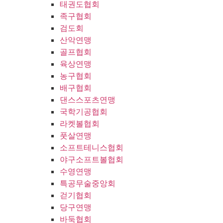
태권도협회
족구협회
검도회
산악연맹
골프협회
육상연맹
농구협회
배구협회
댄스스포츠연맹
국학기공협회
라켓볼협회
풋살연맹
소프트테니스협회
야구소프트볼협회
수영연맹
특공무술중앙회
걷기협회
당구연맹
바둑협회