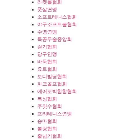
라켓볼협회
풋살연맹
소프트테니스협회
야구소프트볼협회
수영연맹
특공무술중앙회
걷기협회
당구연맹
바둑협회
요트협회
보디빌딩협회
파크골프협회
에어로빅힙합협회
복싱협회
주짓수협회
프리테니스연맹
승마협회
볼링협회
줄넘기협회