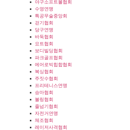
야구소프트볼협회
수영연맹
특공무술중앙회
걷기협회
당구연맹
바둑협회
요트협회
보디빌딩협회
파크골프협회
에어로빅힙합협회
복싱협회
주짓수협회
프리테니스연맹
승마협회
볼링협회
줄넘기협회
자전거연맹
체조협회
레이저사격협회