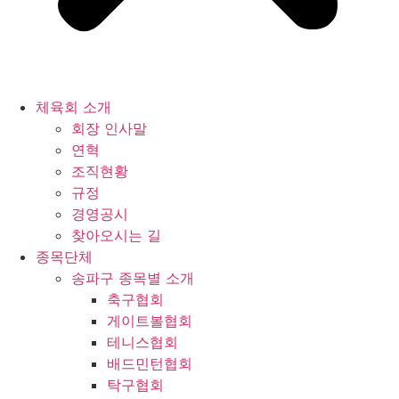
체육회 소개
회장 인사말
연혁
조직현황
규정
경영공시
찾아오시는 길
종목단체
송파구 종목별 소개
축구협회
게이트볼협회
테니스협회
배드민턴협회
탁구협회