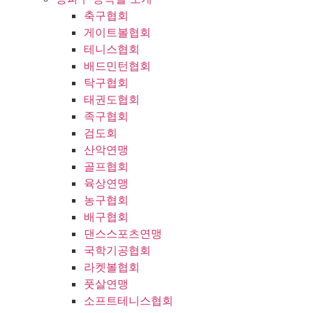
축구협회
게이트볼협회
테니스협회
배드민턴협회
탁구협회
태권도협회
족구협회
검도회
산악연맹
골프협회
육상연맹
농구협회
배구협회
댄스스포츠연맹
국학기공협회
라켓볼협회
풋살연맹
소프트테니스협회