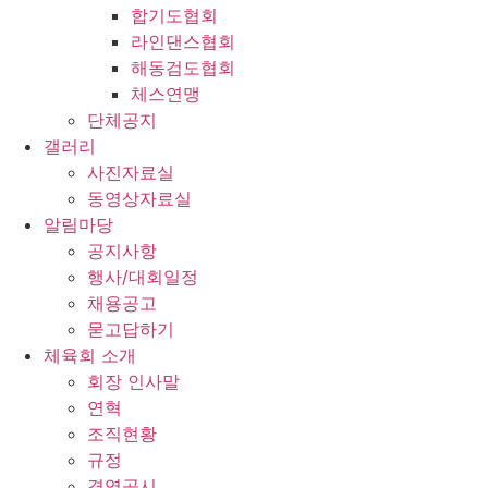
합기도협회
라인댄스협회
해동검도협회
체스연맹
단체공지
갤러리
사진자료실
동영상자료실
알림마당
공지사항
행사/대회일정
채용공고
묻고답하기
체육회 소개
회장 인사말
연혁
조직현황
규정
경영공시