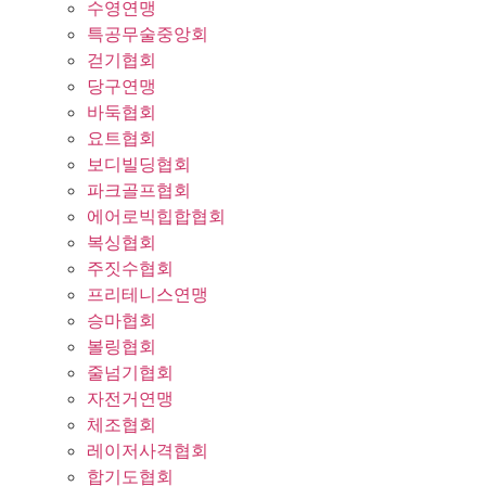
수영연맹
특공무술중앙회
걷기협회
당구연맹
바둑협회
요트협회
보디빌딩협회
파크골프협회
에어로빅힙합협회
복싱협회
주짓수협회
프리테니스연맹
승마협회
볼링협회
줄넘기협회
자전거연맹
체조협회
레이저사격협회
합기도협회